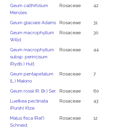
Geum calthifolium
Rosaceae
42
Menzies
Geum glaciale Adams
Rosaceae
31
Geum macrophyllum
Rosaceae
30
Willd.
Geum macrophyllum
Rosaceae
44
subsp. perincisum
(Rydb.) Hult.
Geum pentapetalum
Rosaceae
7
(L.) Makino
Geum rossii (R. Br.) Ser.
Rosaceae
60
Luetkea pectinata
Rosaceae
43
(Pursh) Ktze.
Malus fisca (Raf.)
Rosaceae
12
Schneid.