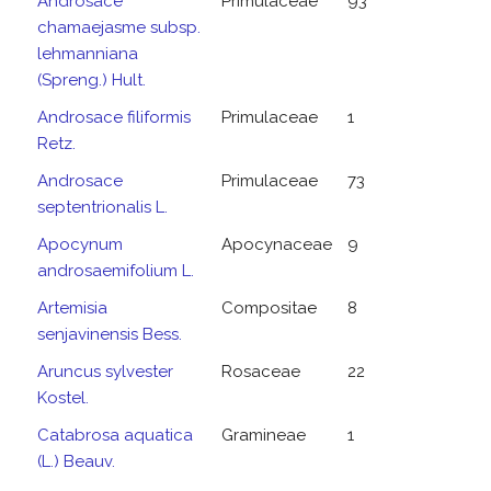
Androsace
Primulaceae
93
chamaejasme subsp.
lehmanniana
(Spreng.) Hult.
Androsace filiformis
Primulaceae
1
Retz.
Androsace
Primulaceae
73
septentrionalis L.
Apocynum
Apocynaceae
9
androsaemifolium L.
Artemisia
Compositae
8
senjavinensis Bess.
Aruncus sylvester
Rosaceae
22
Kostel.
Catabrosa aquatica
Gramineae
1
(L.) Beauv.