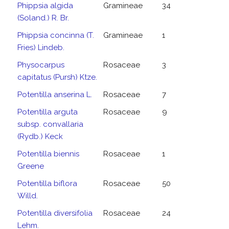
Phippsia algida
Gramineae
34
(Soland.) R. Br.
Phippsia concinna (T.
Gramineae
1
Fries) Lindeb.
Physocarpus
Rosaceae
3
capitatus (Pursh) Ktze.
Potentilla anserina L.
Rosaceae
7
Potentilla arguta
Rosaceae
9
subsp. convallaria
(Rydb.) Keck
Potentilla biennis
Rosaceae
1
Greene
Potentilla biflora
Rosaceae
50
Willd.
Potentilla diversifolia
Rosaceae
24
Lehm.