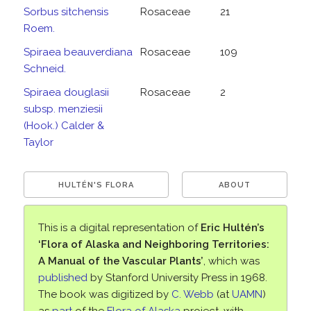
Sorbus sitchensis
Rosaceae
21
Roem.
Spiraea beauverdiana
Rosaceae
109
Schneid.
Spiraea douglasii
Rosaceae
2
subsp. menziesii
(Hook.) Calder &
Taylor
HULTÉN'S FLORA
ABOUT
This is a digital representation of
Eric Hultén’s
‘Flora of Alaska and Neighboring Territories:
A Manual of the Vascular Plants’
, which was
published
by Stanford University Press in 1968.
The book was digitized by
C. Webb
(at
UAMN
)