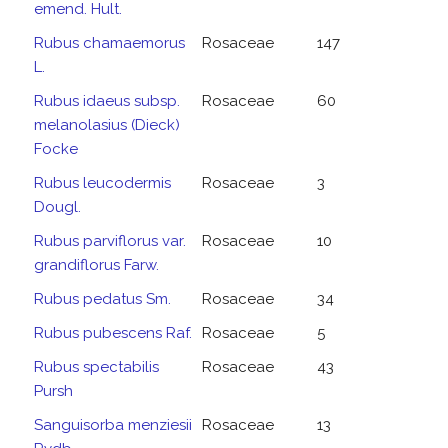
emend. Hult.
Rubus chamaemorus
Rosaceae
147
L.
Rubus idaeus subsp.
Rosaceae
60
melanolasius (Dieck)
Focke
Rubus leucodermis
Rosaceae
3
Dougl.
Rubus parviflorus var.
Rosaceae
10
grandiflorus Farw.
Rubus pedatus Sm.
Rosaceae
34
Rubus pubescens Raf.
Rosaceae
5
Rubus spectabilis
Rosaceae
43
Pursh
Sanguisorba menziesii
Rosaceae
13