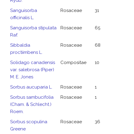
Rydb.
Sanguisorba
Rosaceae
31
officinalis L.
Sanguisorba stipulata
Rosaceae
65
Raf.
Sibbaldia
Rosaceae
68
proctiimbens L.
Solidago canadensis
Compositae
10
var. salebrosa (Piper)
M. E. Jones
Sorbus aucuparia L.
Rosaceae
1
Sorbus sambucifolia
Rosaceae
1
(Cham. & Schlecht.)
Roem.
Sorbus scopulina
Rosaceae
36
Greene