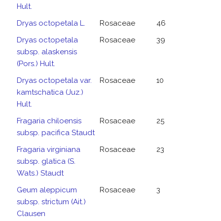
Hult.
Dryas octopetala L.
Rosaceae
46
Dryas octopetala
Rosaceae
39
subsp. alaskensis
(Pors.) Hult.
Dryas octopetala var.
Rosaceae
10
kamtschatica (Juz.)
Hult.
Fragaria chiloensis
Rosaceae
25
subsp. pacifica Staudt
Fragaria virginiana
Rosaceae
23
subsp. glatica (S.
Wats.) Staudt
Geum aleppicum
Rosaceae
3
subsp. strictum (Ait.)
Clausen