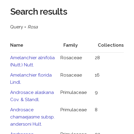
Search results
Query =
Rosa
Name
Family
Collections
Amelanchier alnifolia
Rosaceae
28
(Nutt.) Nutt.
Amelanchier florida
Rosaceae
16
Lindl.
Androsace alaskana
Primulaceae
9
Cov. & Standl.
Androsace
Primulaceae
8
chamaejasme subsp.
andersoni Hult.