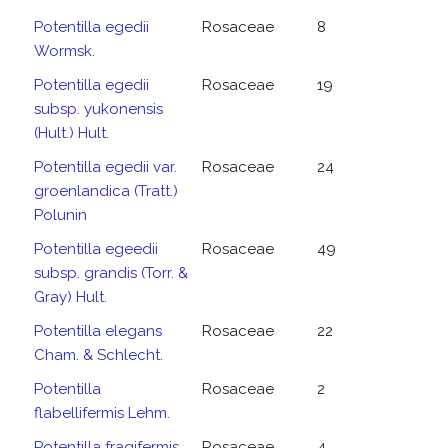
Potentilla egedii
Rosaceae
8
Wormsk.
Potentilla egedii
Rosaceae
19
subsp. yukonensis
(Hult.) Hult.
Potentilla egedii var.
Rosaceae
24
groenlandica (Tratt.)
Polunin
Potentilla egeedii
Rosaceae
49
subsp. grandis (Torr. &
Gray) Hult.
Potentilla elegans
Rosaceae
22
Cham. & Schlecht.
Potentilla
Rosaceae
2
flabellifermis Lehm.
Potentilla fragifermis
Rosaceae
4