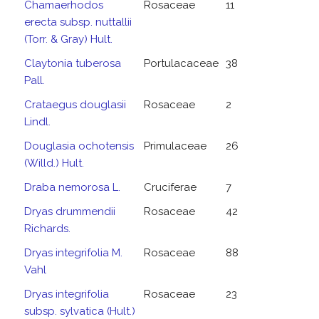
Chamaerhodos
Rosaceae
11
erecta subsp. nuttallii
(Torr. & Gray) Hult.
Claytonia tuberosa
Portulacaceae
38
Pall.
Crataegus douglasii
Rosaceae
2
Lindl.
Douglasia ochotensis
Primulaceae
26
(Willd.) Hult.
Draba nemorosa L.
Cruciferae
7
Dryas drummendii
Rosaceae
42
Richards.
Dryas integrifolia M.
Rosaceae
88
Vahl
Dryas integrifolia
Rosaceae
23
subsp. sylvatica (Hult.)