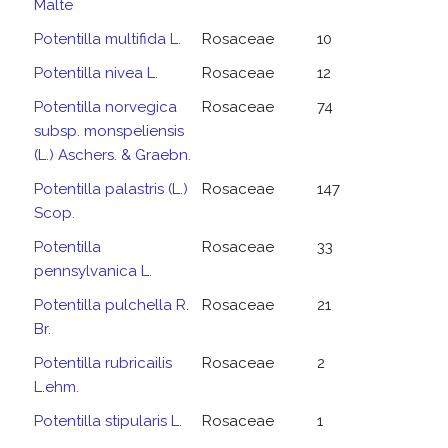
Malte
Potentilla multifida L.
Rosaceae
10
Potentilla nivea L.
Rosaceae
12
Potentilla norvegica
Rosaceae
74
subsp. monspeliensis
(L.) Aschers. & Graebn.
Potentilla palastris (L.)
Rosaceae
147
Scop.
Potentilla
Rosaceae
33
pennsylvanica L.
Potentilla pulchella R.
Rosaceae
21
Br.
Potentilla rubricailis
Rosaceae
2
L.ehm.
Potentilla stipularis L.
Rosaceae
1